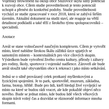
Vojenský brownfield na okraji obce Služovice skýtá silný potenciál
k rozvoji obce. Cílem studie proveditelnosti je tento potenciál
uchopit a přenést do konkrétní podoby. Studie proveditelnosti
vychází ze studie zpracované v roce 2018, která se zabývá širším
územím. Aktuální dokument na studii staví, ale reaguje na větší
detailnost podkladů a také těží z širokého týmu spolupracovníků –
specialistů.
Anotace
Areál se stane volnočasově naučným komplexem. Cílem je vytvořit
místo, které nabídne širokou škálu zážitků úzce spjatých se
samotným místem – kontextuálních pro více cílových skupin.
Výsledkem bude vytvoření živého centra kultury, přírody i zábavy
pro rodiny, školy, sportovce i vojenské nadšence. Zároveň ale bude
areál sloužit také obyvatelům obce k rekreaci i jako místo setkávání.
Jedná se o silně provázaný celek protkaný myšlenkovými a
fyzickými spojeními. Je to park, sportoviště, muzeum, základna,
farma, biotop, hřiště. Bude pro lidi, kteří hledají živé vyvíjející se
místo na které se budou rádi vracet, ale kde pokaždé objeví něco
nového. Bude se jednat místo, kde budou lidé všech věkových
skupin trávit volný čas a dozvídat se různorodé informace mnoha
formami.