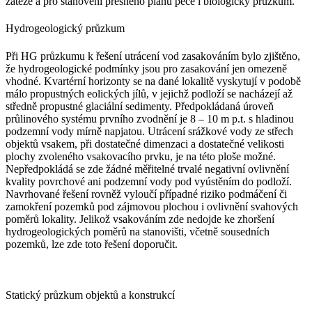
zátěže a pro stanovení přesného plánu péče i biologický průzkum.
Hydrogeologický průzkum
Při HG průzkumu k řešení utrácení vod zasakováním bylo zjištěno,
že hydrogeologické podmínky jsou pro zasakování jen omezeně
vhodné. Kvartérní horizonty se na dané lokalitě vyskytují v podobě
málo propustných eolických jílů, v jejichž podloží se nacházejí až
středně propustné glaciální sedimenty. Předpokládaná úroveň
průlinového systému prvního zvodnění je 8 – 10 m p.t. s hladinou
podzemní vody mírně napjatou. Utrácení srážkové vody ze střech
objektů vsakem, při dostatečné dimenzaci a dostatečné velikosti
plochy zvoleného vsakovacího prvku, je na této ploše možné.
Nepředpokládá se zde žádné měřitelné trvalé negativní ovlivnění
kvality povrchové ani podzemní vody pod vyústěním do podloží.
Navrhované řešení rovněž vyloučí případné riziko podmáčení či
zamokření pozemků pod zájmovou plochou i ovlivnění svahových
poměrů lokality. Jelikož vsakováním zde nedojde ke zhoršení
hydrogeologických poměrů na stanovišti, včetně sousedních
pozemků, lze zde toto řešení doporučit.
Statický průzkum objektů a konstrukcí