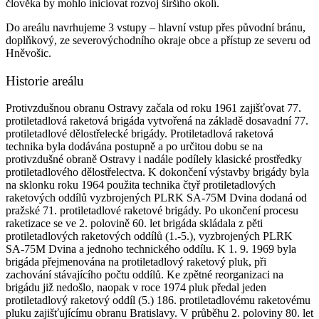
člověka by mohlo iniciovat rozvoj širšího okolí.
Do areálu navrhujeme 3 vstupy – hlavní vstup přes původní bránu,
doplňkový, ze severovýchodního okraje obce a přístup ze severu od
Hněvošic.
Historie areálu
Protivzdušnou obranu Ostravy začala od roku 1961 zajišťovat 77.
protiletadlová raketová brigáda vytvořená na základě dosavadní 77.
protiletadlové dělostřelecké brigády. Protiletadlová raketová
technika byla dodávána postupně a po určitou dobu se na
protivzdušné obraně Ostravy i nadále podílely klasické prostředky
protiletadlového dělostřelectva. K dokončení výstavby brigády byla
na sklonku roku 1964 použita technika čtyř protiletadlových
raketových oddílů vyzbrojených PLRK SA-75M Dvina dodaná od
pražské 71. protiletadlové raketové brigády. Po ukončení procesu
raketizace se ve 2. polovině 60. let brigáda skládala z pěti
protiletadlových raketových oddílů (1.-5.), vyzbrojených PLRK
SA-75M Dvina a jednoho technického oddílu. K 1. 9. 1969 byla
brigáda přejmenována na protiletadlový raketový pluk, při
zachování stávajícího počtu oddílů. Ke zpětné reorganizaci na
brigádu již nedošlo, naopak v roce 1974 pluk předal jeden
protiletadlový raketový oddíl (5.) 186. protiletadlovému raketovému
pluku zajišťujícímu obranu Bratislavy. V průběhu 2. poloviny 80. let