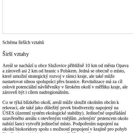
Schéma širších vztahů
Širší vztahy
Areál se nachází u obce Služovice přibližně 10 km od města Opava
a zároveň asi 2 km od hranic s Polskem. Jedná se obecně o místo,
které umožní strategický rozvoj v rámci kraje, ale také může
nastartovat silnou spolupráci přes hranice. Revitalizace má za cíl
oslovit potenciální návštěvníky v širokém okolí v měřítku kraje, ale
zároveň být i cílem nadregionálním.
Co se týká blízkého okolí, areál může sloužit okolním obcím k
rekreaci, ale také jako důležitý prvek biodiverzity napojený na
ÚSES (územní systém ekologické stability). Jedinečné uspořádání
uzavřeného areálu s otevřeným vnějším ‚zeleným‘ prstencem okolo
nabízí šanci vytvořit jedinečné místo. Podpořením napojení na
okolní biokoridory spolu s možností propojení v krajině pro pohyb