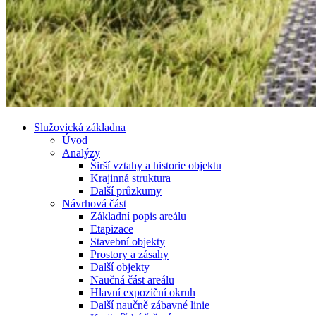
Služovická základna
Úvod
Analýzy
Širší vztahy a historie objektu
Krajinná struktura
Další průzkumy
Návrhová část
Základní popis areálu
Etapizace
Stavební objekty
Prostory a zásahy
Další objekty
Naučná část areálu
Hlavní expoziční okruh
Další naučně zábavné linie