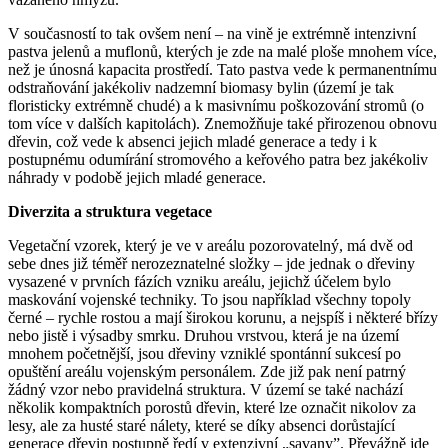
V současností to tak ovšem není – na vině je extrémně intenzivní
pastva jelenů a muflonů, kterých je zde na malé ploše mnohem více,
než je únosná kapacita prostředí. Tato pastva vede k permanentnímu
odstraňování jakékoliv nadzemní biomasy bylin (území je tak
floristicky extrémně chudé) a k masivnímu poškozování stromů (o
tom více v dalších kapitolách). Znemožňuje také přirozenou obnovu
dřevin, což vede k absenci jejich mladé generace a tedy i k
postupnému odumírání stromového a keřového patra bez jakékoliv
náhrady v podobě jejich mladé generace.
Diverzita a struktura vegetace
Vegetační vzorek, který je ve v areálu pozorovatelný, má dvě od
sebe dnes již téměř nerozeznatelné složky – jde jednak o
dřeviny
vysazené v prvních fázích vzniku areálu, jejichž účelem bylo
maskování vojenské techniky.
To jsou například všechny topoly
černé – rychle rostou a mají širokou korunu, a nejspíš i některé břízy
nebo jistě i výsadby smrku. Druhou vrstvou, která je na území
mnohem početnější, jsou
dřeviny vzniklé spontánní sukcesí po
opuštění areálu
vojenským personálem. Zde již pak není patrný
žádný vzor nebo pravidelná struktura. V území se také nachází
několik kompaktních porostů dřevin, které lze označit nikolov za
lesy, ale za husté staré nálety, které se díky absenci dorůstající
generace dřevin postupně ředí v extenzivní „savany”. Převážně jde