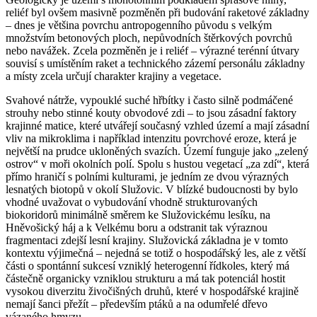
reliéf byl ovšem masivně pozměněn při budování raketové základny
– dnes je většina povrchu antropogenního původu s velkým
množstvím betonových ploch, nepůvodních štěrkových povrchů
nebo navážek. Zcela pozměněn je i reliéf – výrazné terénní útvary
souvisí s umístěním raket a technického zázemí personálu základny
a místy zcela určují charakter krajiny a vegetace.
Svahové nátrže, vypouklé suché hřbítky i často silně podmáčené
strouhy nebo stinné kouty obvodové zdi – to jsou zásadní faktory
krajinné matice, které utvářejí současný vzhled území a mají zásadní
vliv na mikroklima i například intenzitu povrchové eroze, která je
největší na prudce ukloněných svazích. Území funguje jako „zelený
ostrov“ v moři okolních polí. Spolu s hustou vegetací „za zdí“, která
přímo hraničí s polními kulturami, je jedním ze dvou výrazných
lesnatých biotopů v okolí Služovic. V blízké budoucnosti by bylo
vhodné uvažovat o vybudování vhodně strukturovaných
biokoridorů minimálně směrem ke Služovickému lesíku, na
Hněvošický háj a k Velkému boru a odstranit tak výraznou
fragmentaci zdejší lesní krajiny. Služovická základna je v tomto
kontextu výjimečná – nejedná se totiž o hospodářský les, ale z větší
části o spontánní sukcesí vzniklý heterogenní řídkoles, který má
částečně organicky vzniklou strukturu a má tak potenciál hostit
vysokou diverzitu živočišných druhů, které v hospodářské krajině
nemají šanci přežít – především ptáků a na odumřelé dřevo
vázaného hmyzu.