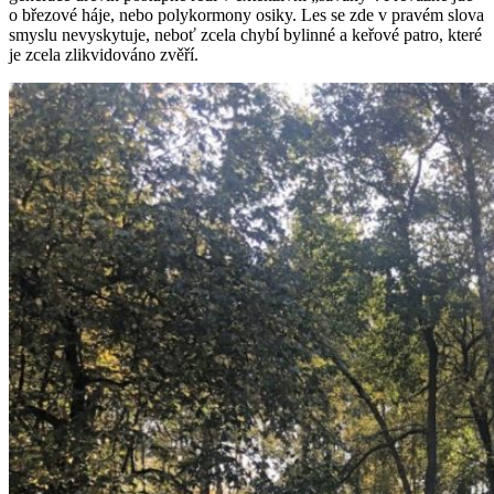
o březové háje, nebo polykormony osiky. Les se zde v pravém slova
smyslu nevyskytuje, neboť zcela chybí bylinné a keřové patro, které
je zcela zlikvidováno zvěří.