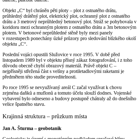
Objekt „C“ byl chráněn pěti ploty – plot z ostnatého drátu,
průhledný drátěný plot, elektrický plot, ochranný plot z ostnatého
drátu a 3 metrový neprůhledný betonový plot. Stráž se pohybovala v
koridoru mezi ochranným plotem z ostnatého drátu a 3m betonovým
plotem. V betonové neprůhledné stěně byly mezi panely
v rozestupech ponechány úzké průzory pro sledování blízkého okolí
objektu „C“.
Poslední vojáci opustili Služovice v roce 1995. V době před
listopadem 1989 byl v objektu přísný zákaz fotografování, i z toho
důvodu obecně chybí obrazový materiál. Právě objekt C –
nejpřísněji střežená část s velíny a protiletadlovými raketami je
předmětem této studie proveditelnosti.
Po roce 1995 se nevyužívaný areál C začal využívat k chovu
zejména daňků a muflonů a tomuto účelu slouží dodnes. Vojenské
vybavení bylo odneseno a budovy postupně chátraly až do dnešního
velice špatného stavu.
Krajinná struktura – průzkum místa
Jan A. Šturma – geobotanik
Geologicky je území s monotónním podkladem sprašové hlíny,