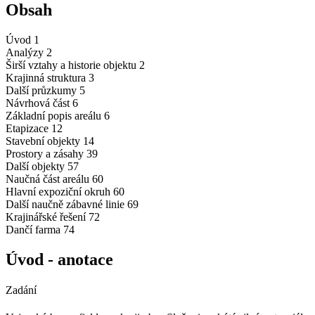
Obsah
Úvod
1
Analýzy
2
Širší vztahy a historie objektu
2
Krajinná struktura
3
Další průzkumy
5
Návrhová část
6
Základní popis areálu
6
Etapizace
12
Stavební objekty
14
Prostory a zásahy
39
Další objekty
57
Naučná část areálu
60
Hlavní expoziční okruh
60
Další naučně zábavné linie
69
Krajinářské řešení
72
Dančí farma
74
Úvod - anotace
Zadání