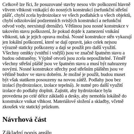
Celkově lze říci, že posuzované stavby nesou vliv poškození hlavně
vlivem vlhkosti vnikající do nosných konstrukcí (nefunkční střešní
plášť, chybí zcela hydroizolace ve všech podlahách u všech objektů,
chybí odizolování podzemních svislých konstrukcí a nefunkční
odvod vody, neexistují drenáže). Většinou jsou nosné konstrukce v
takovém stavu poškození, že pokud dojde k zamezení vnikání
vlhkosti, tak je jejich oprava možná. Nosné konstrukce stěn vykazují
jen lokální poškození, které se dají opravit, jako celek nejsou
výrazně staticky poškozeny a dají se použít pro další využití.
Všechny omítky (vnitřní i vnější) jsou ve značně špatném stavu a
budou odstraněny. Výplně otvorů jsou zcela nepoužitelné. Téměř
všechny střešní pláště jsou ve špatném stavu a musí být nahrazeny
novými. Nosné konstrukce střechy pod střešním pláštěm jsou ve
většině budov ve stavu dobrém. Je možné je použít, budou muset
být však statikem posouzeny na novou zátěž. Podlahy jsou bez
izolací (hydroizolace, izolace tepelná). Je nutné pro další využití
izolace do podlahy doplnit. Zajistit, aby hydroizolace byla
provedena po celé délce základů a desky, aby nemohla lokálně do
konstrukce vnikat vlhkost. Materiálové složení a skladby, včetně
zkoušek viz statický průzkum.
Návrhová část
Základní popis areálu