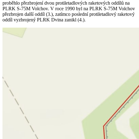
proběhlo přezbrojení dvou protiletadlových raketových oddílů na
PLRK S-75M Volchov. V roce 1990 byl na PLRK S-75M Volchov
přezbrojen další oddíl (3.), zatímco poslední protiletadlový raketový
oddíl vyzbrojený PLRK Dvina zanikl (4.).