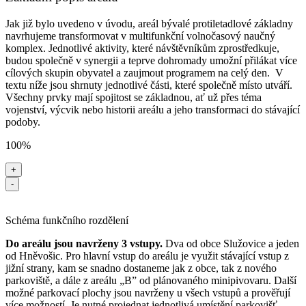
Jak již bylo uvedeno v úvodu, areál bývalé protiletadlové základny
navrhujeme transformovat v multifunkční volnočasový naučný
komplex. Jednotlivé aktivity, které návštěvníkům zprostředkuje,
budou společně v synergii a teprve dohromady umožní přilákat více
cílových skupin obyvatel a zaujmout programem na celý den. V
textu níže jsou shrnuty jednotlivé části, které společně místo utváří.
Všechny prvky mají spojitost se základnou, ať už přes téma
vojenství, výcvik nebo historii areálu a jeho transformaci do stávající
podoby.
100%
+
-
Schéma funkčního rozdělení
Do areálu jsou navrženy 3 vstupy.
Dva od obce Služovice a jeden
od Hněvošic. Pro hlavní vstup do areálu je využit stávající vstup z
jižní strany, kam se snadno dostaneme jak z obce, tak z nového
parkoviště, a dále z areálu „B” od plánovaného minipivovaru. Další
možné parkovací plochy jsou navrženy u všech vstupů a prověřují
více možností. Je nutné projednat jednotlivá umístění parkovišť