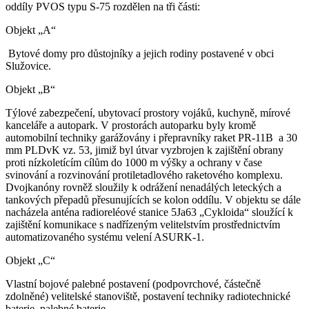
oddíly PVOS typu S-75 rozdělen na tři části:
Objekt „A“
Bytové domy pro důstojníky a jejich rodiny postavené v obci
Služovice.
Objekt „B“
Týlové zabezpečení, ubytovací prostory vojáků, kuchyně, mírové
kanceláře a autopark. V prostorách autoparku byly kromě
automobilní techniky garážovány i přepravníky raket PR-11B a 30
mm PLDvK vz. 53, jimiž byl útvar vyzbrojen k zajištění obrany
proti nízkoletícím cílům do 1000 m výšky a ochrany v čase
svinování a rozvinování protiletadlového raketového komplexu.
Dvojkanóny rovněž sloužily k odrážení nenadálých leteckých a
tankových přepadů přesunujících se kolon oddílu. V objektu se dále
nacházela anténa radioreléové stanice 5Ja63 „Cykloida“ sloužící k
zajištění komunikace s nadřízeným velitelstvím prostřednictvím
automatizovaného systému velení ASURK-1.
Objekt „C“
Vlastní bojové palebné postavení (podpovrchové, částečně
zdolněné) velitelské stanoviště, postavení techniky radiotechnické
baterie, palebné baterie.