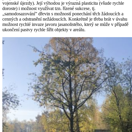
vojenské újezdy). Její výhodou je výrazná plasticita (všude rychle
doroste) i možnost využívat tzn. řízené sukcese, tj.
„samodosazování” dřevin s možností ponechání těch žádoucích a
cenných a odstranění nežádoucích. Konkrétně je třeba brát v úvahu
možnost rychlé invaze javoru jasanolistého, který se může v případě
ukončení pastvy rychle šířit objekty v areálu.