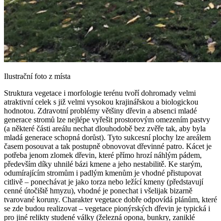
Ilustrační foto z místa
Struktura vegetace i morfologie terénu tvoří dohromady velmi
atraktivní celek s již velmi vysokou krajinářskou a biologickou
hodnotou. Zdravotní problémy většiny dřevin a absenci mladé
generace stromů lze nejlépe vyřešit prostorovým omezením pastvy
(a některé části areálu nechat dlouhodobě bez zvěře tak, aby byla
mladá generace schopná dorůst). Tyto sukcesní plochy lze areálem
časem posouvat a tak postupně obnovovat dřevinné patro. Kácet je
potřeba jenom zlomek dřevin, které přímo hrozí náhlým pádem,
především díky uhnilé bázi kmene a jeho nestabilitě. Ke starým,
odumírajícím stromům i padlým kmenům je vhodné přistupovat
citlivě – ponechávat je jako torza nebo ležící kmeny (představují
cenné útočiště hmyzu), vhodné je ponechat i všelijak bizarně
tvarované koruny. Charakter vegetace dobře odpovídá plánům, které
se zde budou realizovat – vegetace pionýrských dřevin je typická i
pro jiné relikty studené války (železná opona, bunkry, zaniklé